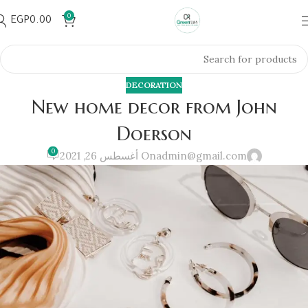
0
EGP
0.00
DECORATION
New home decor from John
Doerson
0
admin@gmail.com
On أغسطس 26, 2021