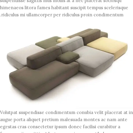
suspendisse sagittis mus mollis at a nec placerat sociosqu
himenaeos litora fames habitant suscipit tempus scelerisque
ridiculus mi ullamcorper per ridiculus proin condimentum.
Volutpat suspendisse condimentum conubia velit placerat at in
augue porta aliquet pretium malesuada montes ac nam ante
egestas cras consectetur ipsum donec facilisi curabitur a