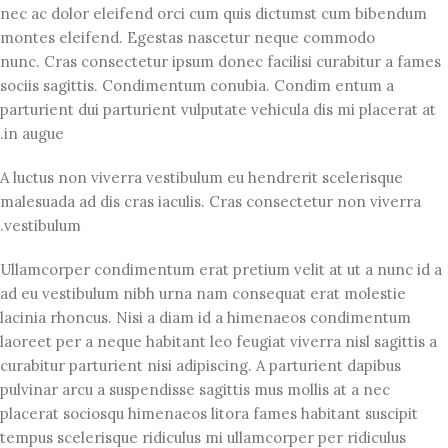
nec ac dolor eleifend orci cum quis dictumst cum bibendum
montes eleifend. Egestas nascetur neque commodo
nunc. Cras consectetur ipsum donec facilisi curabitur a fames
sociis sagittis. Condimentum conubia. Condim entum a
parturient dui parturient vulputate vehicula dis mi placerat at
in augue.
A luctus non viverra vestibulum eu hendrerit scelerisque
malesuada ad dis cras iaculis. Cras consectetur non viverra
vestibulum.
Ullamcorper condimentum erat pretium velit at ut a nunc id a
ad eu vestibulum nibh urna nam consequat erat molestie
lacinia rhoncus. Nisi a diam id a himenaeos condimentum
laoreet per a neque habitant leo feugiat viverra nisl sagittis a
curabitur parturient nisi adipiscing. A parturient dapibus
pulvinar arcu a suspendisse sagittis mus mollis at a nec
placerat sociosqu himenaeos litora fames habitant suscipit
tempus scelerisque ridiculus mi ullamcorper per ridiculus