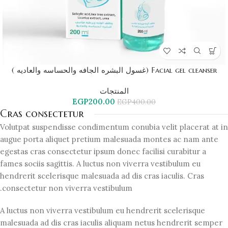
Facial gel cleanser (غسول البشره الجافه والحساسه والعاديه )
المنتجات
EGP
200.00
EGP
400.00
Cras consectetur
Volutpat suspendisse condimentum conubia velit placerat at in
augue porta aliquet pretium malesuada montes ac nam ante
egestas cras consectetur ipsum donec facilisi curabitur a
fames sociis sagittis. A luctus non viverra vestibulum eu
hendrerit scelerisque malesuada ad dis cras iaculis. Cras
consectetur non viverra vestibulum.
A luctus non viverra vestibulum eu hendrerit scelerisque
malesuada ad dis cras iaculis aliquam netus hendrerit semper