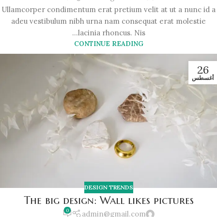
Ullamcorper condimentum erat pretium velit at ut a nunc id a
adeu vestibulum nibh urna nam consequat erat molestie
lacinia rhoncus. Nis...
CONTINUE READING
26
أغسطس
DESIGN TRENDS
The big design: Wall likes pictures
0
admin@gmail.com