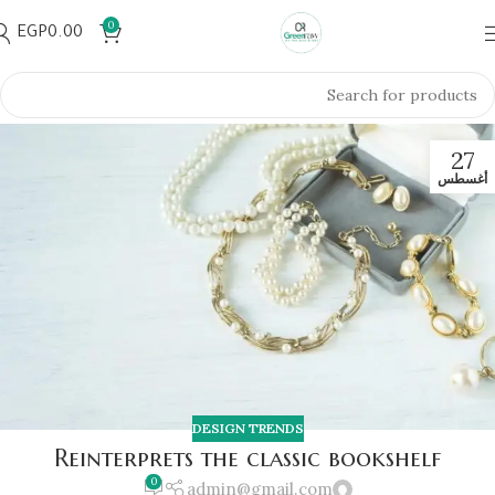
0
EGP
0.00
27
أغسطس
DESIGN TRENDS
Reinterprets the classic bookshelf
0
admin@gmail.com