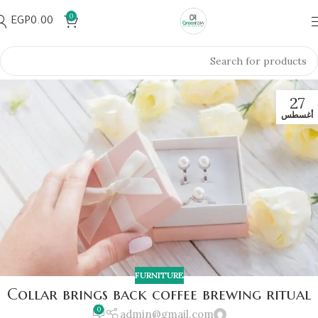
0
EGP
0.00
27
أغسطس
FURNITURE
Collar brings back coffee brewing ritual
0
admin@gmail.com